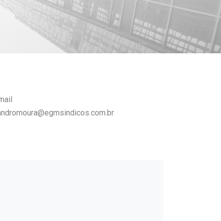
mail
andromoura@egmsindicos.com.br