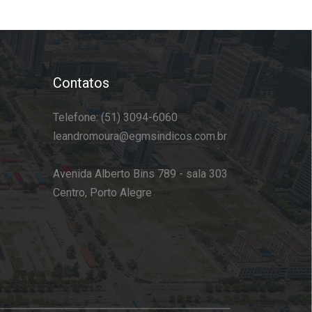
Contatos
Telefone: (51) 3094-6060
leandromoura@egmsindicos.com.br
Avenida Alberto Bins 789 - sala 303
Centro, Porto Alegre